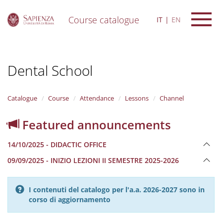
Course catalogue
IT
EN
S
k
i
Dental School
p
t
o
m
Catalogue
Course
Attendance
Lessons
Channel
a
i
Featured announcements
n
c
14/10/2025 - DIDACTIC OFFICE
o
n
09/09/2025 - INIZIO LEZIONI II SEMESTRE 2025-2026
t
e
n
I contenuti del catalogo per l'a.a. 2026-2027 sono in
t
corso di aggiornamento