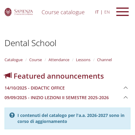
Course catalogue
IT
EN
S
k
i
Dental School
p
t
o
m
Catalogue
Course
Attendance
Lessons
Channel
a
i
Featured announcements
n
c
14/10/2025 - DIDACTIC OFFICE
o
n
09/09/2025 - INIZIO LEZIONI II SEMESTRE 2025-2026
t
e
n
I contenuti del catalogo per l'a.a. 2026-2027 sono in
t
corso di aggiornamento