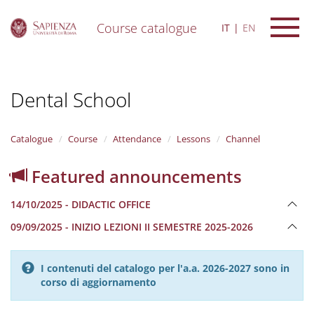
Course catalogue
IT
EN
S
k
i
Dental School
p
t
o
m
Catalogue
Course
Attendance
Lessons
Channel
a
i
Featured announcements
n
c
14/10/2025 - DIDACTIC OFFICE
o
n
09/09/2025 - INIZIO LEZIONI II SEMESTRE 2025-2026
t
e
n
I contenuti del catalogo per l'a.a. 2026-2027 sono in
t
corso di aggiornamento