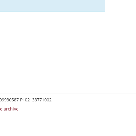
0209930587 PI 02133771002
e archive