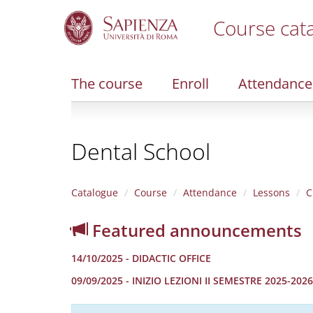
Course cat
S
k
i
The course
Enroll
Attendance
p
t
o
m
Dental School
a
i
n
c
Catalogue
Course
Attendance
Lessons
C
o
n
Featured announcements
t
e
14/10/2025 - DIDACTIC OFFICE
n
t
09/09/2025 - INIZIO LEZIONI II SEMESTRE 2025-2026