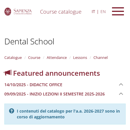
Course catalogue
IT
EN
S
k
i
Dental School
p
t
o
m
Catalogue
Course
Attendance
Lessons
Channel
a
i
Featured announcements
n
c
14/10/2025 - DIDACTIC OFFICE
o
n
09/09/2025 - INIZIO LEZIONI II SEMESTRE 2025-2026
t
e
n
I contenuti del catalogo per l'a.a. 2026-2027 sono in
t
corso di aggiornamento