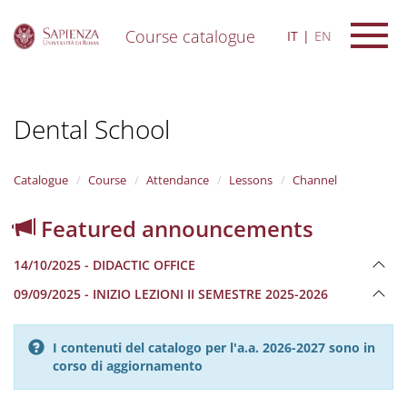
Course catalogue
IT
EN
S
k
i
Dental School
p
t
o
m
Catalogue
Course
Attendance
Lessons
Channel
a
i
Featured announcements
n
c
14/10/2025 - DIDACTIC OFFICE
o
n
09/09/2025 - INIZIO LEZIONI II SEMESTRE 2025-2026
t
e
n
I contenuti del catalogo per l'a.a. 2026-2027 sono in
t
corso di aggiornamento