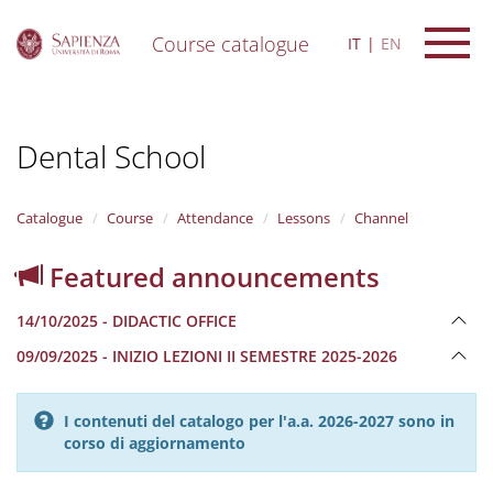
Course catalogue
IT
EN
S
k
i
Dental School
p
t
o
m
Catalogue
Course
Attendance
Lessons
Channel
a
i
Featured announcements
n
c
14/10/2025 - DIDACTIC OFFICE
o
n
09/09/2025 - INIZIO LEZIONI II SEMESTRE 2025-2026
t
e
n
I contenuti del catalogo per l'a.a. 2026-2027 sono in
t
corso di aggiornamento