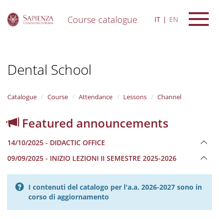
Course catalogue
IT
EN
S
k
i
Dental School
p
t
o
m
Catalogue
Course
Attendance
Lessons
Channel
a
i
Featured announcements
n
c
14/10/2025 - DIDACTIC OFFICE
o
n
09/09/2025 - INIZIO LEZIONI II SEMESTRE 2025-2026
t
e
n
I contenuti del catalogo per l'a.a. 2026-2027 sono in
t
corso di aggiornamento