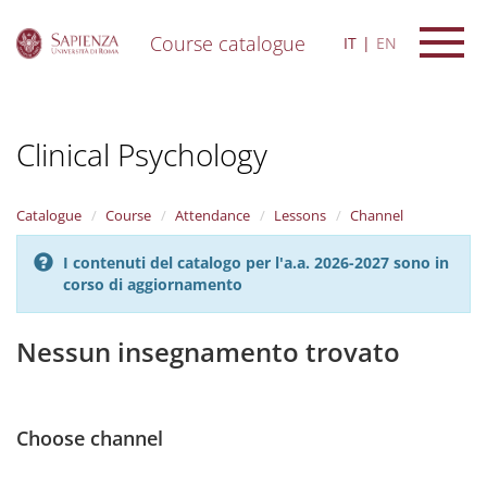
Course catalogue
IT
EN
S
k
i
Clinical Psychology
p
t
o
m
Catalogue
Course
Attendance
Lessons
Channel
a
i
I contenuti del catalogo per l'a.a. 2026-2027 sono in
n
corso di aggiornamento
c
o
n
Nessun insegnamento trovato
t
e
n
t
Choose channel