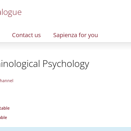
alogue
Contact us
Sapienza for you
minological Psychology
hannel
table
able