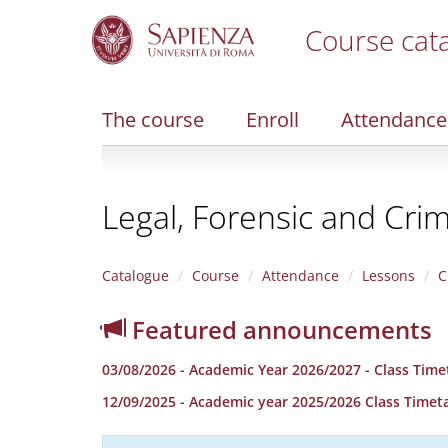
Course cat
S
k
i
The course
Enroll
Attendance
p
t
o
m
Legal, Forensic and Cri
a
i
n
c
Catalogue
Course
Attendance
Lessons
C
o
n
Featured announcements
t
e
03/08/2026 - Academic Year 2026/2027 - Class Time
n
t
12/09/2025 - Academic year 2025/2026 Class Timet