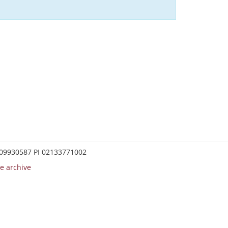
0209930587 PI 02133771002
e archive