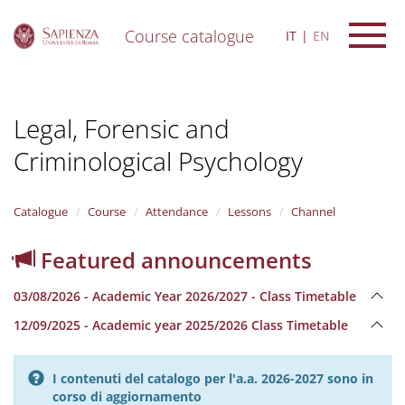
Course catalogue
IT
EN
S
k
i
Legal, Forensic and
p
t
Criminological Psychology
o
m
a
i
Catalogue
Course
Attendance
Lessons
Channel
n
c
Featured announcements
o
n
03/08/2026 - Academic Year 2026/2027 - Class Timetable
t
e
12/09/2025 - Academic year 2025/2026 Class Timetable
n
t
I contenuti del catalogo per l'a.a. 2026-2027 sono in
corso di aggiornamento