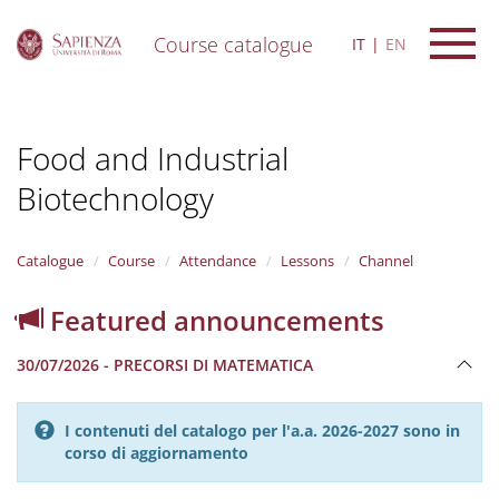
Course catalogue
IT
EN
S
k
i
Food and Industrial
p
t
Biotechnology
o
m
a
i
Catalogue
Course
Attendance
Lessons
Channel
n
c
Featured announcements
o
n
30/07/2026 - PRECORSI DI MATEMATICA
t
e
n
I contenuti del catalogo per l'a.a. 2026-2027 sono in
t
corso di aggiornamento