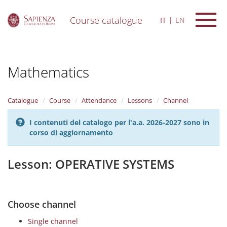
Course catalogue
IT
EN
S
k
i
Mathematics
p
t
o
m
Catalogue
Course
Attendance
Lessons
Channel
a
i
I contenuti del catalogo per l'a.a. 2026-2027 sono in
n
corso di aggiornamento
c
o
n
Lesson: OPERATIVE SYSTEMS
t
e
n
t
Choose channel
Single channel