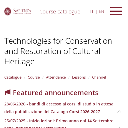
Course catalogue
IT
EN
S
k
i
Technologies for Conservation
p
t
and Restoration of Cultural
o
m
Heritage
a
i
n
Catalogue
Course
Attendance
Lessons
Channel
c
o
n
Featured announcements
t
e
23/06/2026 - bandi di accesso ai corsi di studio in attesa
n
della pubblicazione del Catalogo Corsi 2026-2027
t
25/07/2025 - Inizio lezioni: Primo anno dal 14 Settembre