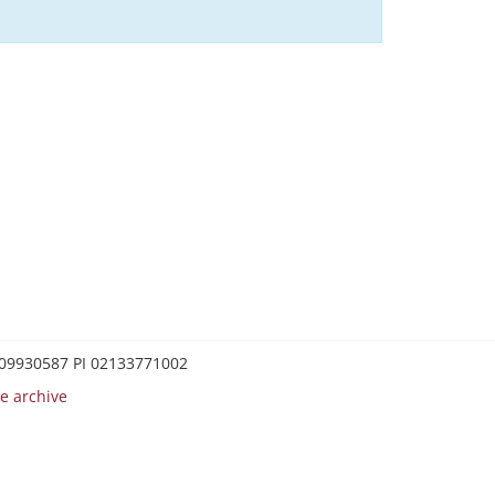
0209930587 PI 02133771002
e archive