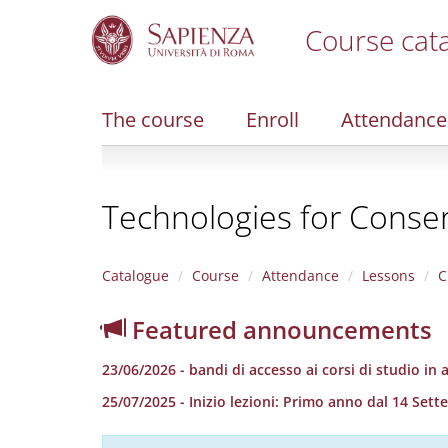
Course cat
S
k
i
The course
Enroll
Attendance
p
t
o
m
Technologies for Conser
a
i
n
c
Catalogue
Course
Attendance
Lessons
C
o
n
Featured announcements
t
e
23/06/2026 - bandi di accesso ai corsi di studio in
n
t
25/07/2025 - Inizio lezioni: Primo anno dal 14 S