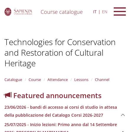
Course catalogue
IT
EN
S
k
i
Technologies for Conservation
p
t
and Restoration of Cultural
o
m
Heritage
a
i
n
Catalogue
Course
Attendance
Lessons
Channel
c
o
n
Featured announcements
t
e
23/06/2026 - bandi di accesso ai corsi di studio in attesa
n
della pubblicazione del Catalogo Corsi 2026-2027
t
25/07/2025 - Inizio lezioni: Primo anno dal 14 Settembre