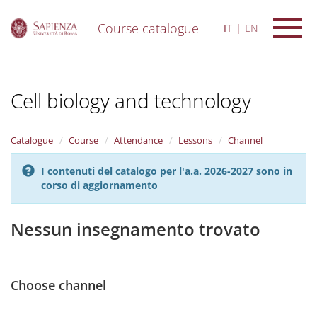
Course catalogue
IT
EN
S
k
i
Cell biology and technology
p
t
o
m
Catalogue
Course
Attendance
Lessons
Channel
a
i
I contenuti del catalogo per l'a.a. 2026-2027 sono in
n
corso di aggiornamento
c
o
n
Nessun insegnamento trovato
t
e
n
t
Choose channel