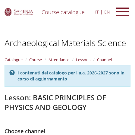
Course catalogue
IT
EN
S
k
i
Archaeological Materials Science
p
t
o
m
Catalogue
Course
Attendance
Lessons
Channel
a
i
I contenuti del catalogo per l'a.a. 2026-2027 sono in
n
corso di aggiornamento
c
o
n
Lesson: BASIC PRINCIPLES OF
t
PHYSICS AND GEOLOGY
e
n
t
Choose channel