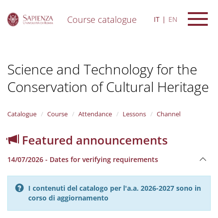
Course catalogue
IT
EN
S
k
i
Science and Technology for the
p
t
Conservation of Cultural Heritage
o
m
a
i
Catalogue
Course
Attendance
Lessons
Channel
n
c
Featured announcements
o
n
14/07/2026 - Dates for verifying requirements
t
e
n
I contenuti del catalogo per l'a.a. 2026-2027 sono in
t
corso di aggiornamento