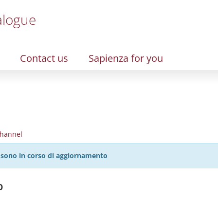
alogue
Contact us
Sapienza for you
hannel
27 sono in corso di aggiornamento
o