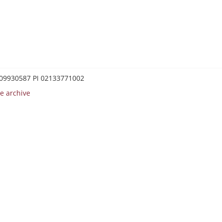
0209930587 PI 02133771002
e archive