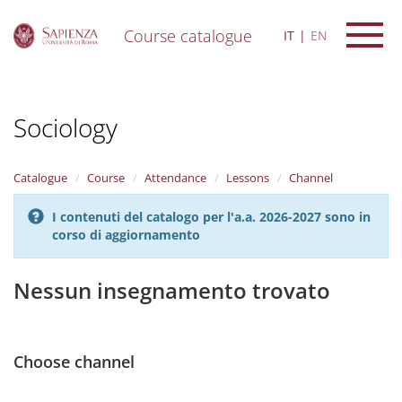
Course catalogue
IT
EN
S
k
i
Sociology
p
t
o
m
Catalogue
Course
Attendance
Lessons
Channel
a
i
I contenuti del catalogo per l'a.a. 2026-2027 sono in
n
corso di aggiornamento
c
o
n
Nessun insegnamento trovato
t
e
n
t
Choose channel