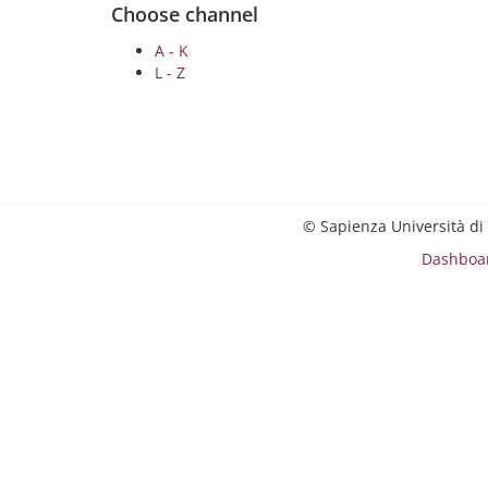
Choose channel
A - K
L - Z
© Sapienza Università di
Dashboa