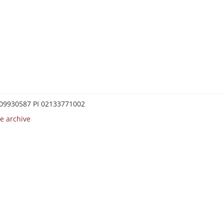
0209930587 PI 02133771002
e archive