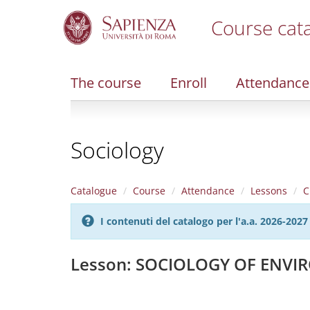
Course cat
S
k
i
The course
Enroll
Attendance
p
t
o
m
Sociology
a
i
n
c
Catalogue
Course
Attendance
Lessons
C
o
n
I contenuti del catalogo per l'a.a. 2026-20
t
e
n
Lesson: SOCIOLOGY OF ENV
t