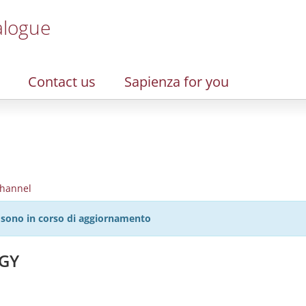
alogue
Contact us
Sapienza for you
hannel
27 sono in corso di aggiornamento
OGY