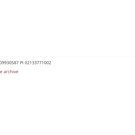
0209930587 PI 02133771002
e archive