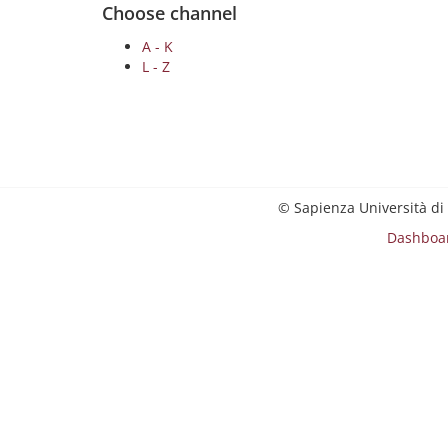
Choose channel
A - K
L - Z
© Sapienza Università di
Dashboa