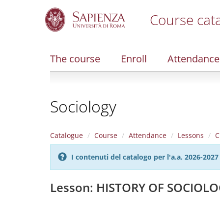
Course cat
S
k
i
The course
Enroll
Attendance
p
t
o
m
Sociology
a
i
n
c
Catalogue
Course
Attendance
Lessons
C
o
n
I contenuti del catalogo per l'a.a. 2026-20
t
e
n
Lesson: HISTORY OF SOCIOL
t