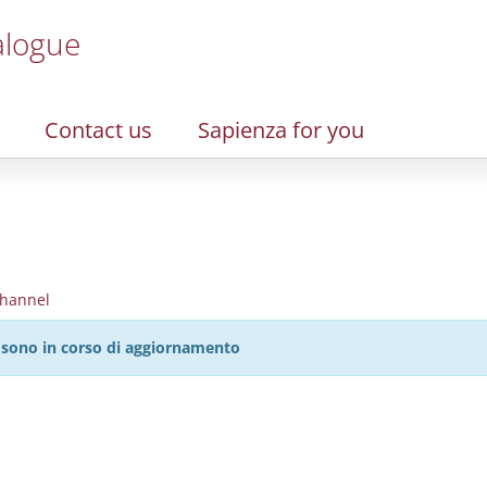
alogue
Contact us
Sapienza for you
hannel
27 sono in corso di aggiornamento