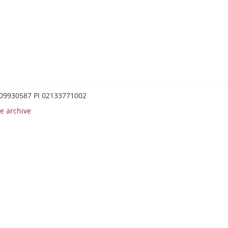
0209930587 PI 02133771002
e archive