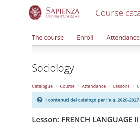
Course cat
S
k
i
The course
Enroll
Attendance
p
t
o
m
Sociology
a
i
n
c
Catalogue
Course
Attendance
Lessons
C
o
n
I contenuti del catalogo per l'a.a. 2026-20
t
e
n
Lesson: FRENCH LANGUAGE II
t