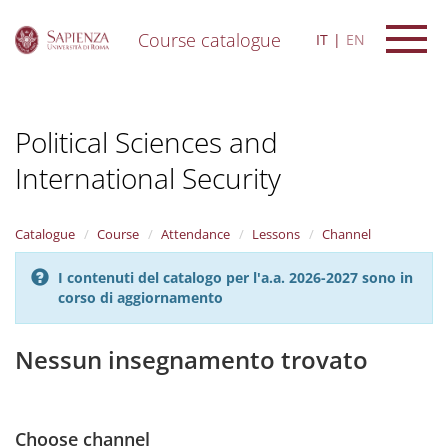
Course catalogue
IT
EN
S
k
i
Political Sciences and
p
t
International Security
o
m
a
i
Catalogue
Course
Attendance
Lessons
Channel
n
c
I contenuti del catalogo per l'a.a. 2026-2027 sono in
o
corso di aggiornamento
n
t
Nessun insegnamento trovato
e
n
t
Choose channel