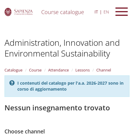
Course catalogue
IT
EN
S
k
i
Administration, Innovation and
p
t
Environmental Sustainability
o
m
a
i
Catalogue
Course
Attendance
Lessons
Channel
n
c
I contenuti del catalogo per l'a.a. 2026-2027 sono in
o
corso di aggiornamento
n
t
Nessun insegnamento trovato
e
n
t
Choose channel