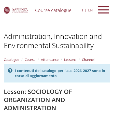
Course catalogue
IT
EN
S
k
i
Administration, Innovation and
p
t
Environmental Sustainability
o
m
a
i
Catalogue
Course
Attendance
Lessons
Channel
n
c
I contenuti del catalogo per l'a.a. 2026-2027 sono in
o
corso di aggiornamento
n
t
Lesson: SOCIOLOGY OF
e
n
ORGANIZATION AND
t
ADMINISTRATION