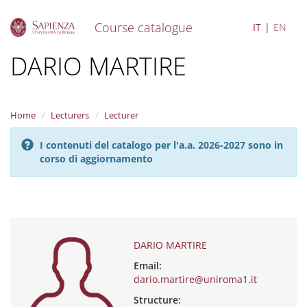
Course catalogue
IT
EN
S
DARIO MARTIRE
k
i
p
t
Home
Lecturers
Lecturer
o
m
I contenuti del catalogo per l'a.a. 2026-2027 sono in
a
corso di aggiornamento
i
n
c
o
n
t
e
DARIO MARTIRE
n
Email:
t
dario.martire@uniroma1.it
Structure: