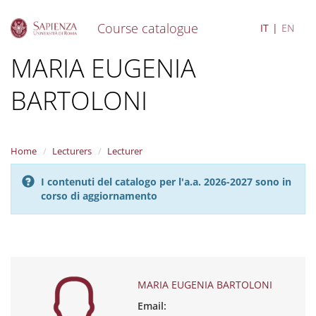
Course catalogue
IT
EN
S
MARIA EUGENIA
k
i
BARTOLONI
p
t
o
m
a
Home
Lecturers
Lecturer
i
n
I contenuti del catalogo per l'a.a. 2026-2027 sono in
c
corso di aggiornamento
o
n
t
e
n
t
MARIA EUGENIA BARTOLONI
Email: