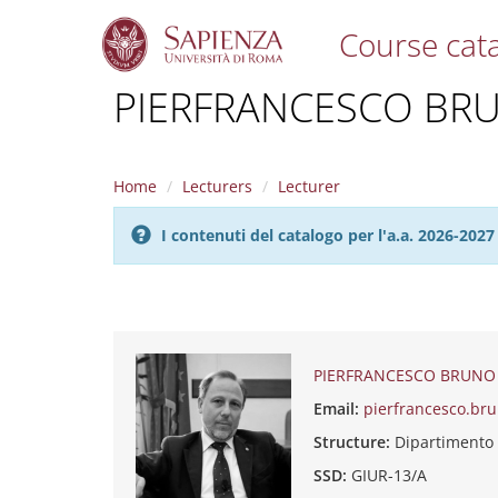
Course cat
S
PIERFRANCESCO BR
k
i
p
t
Home
Lecturers
Lecturer
o
m
I contenuti del catalogo per l'a.a. 2026-20
a
i
n
c
o
n
t
PIERFRANCESCO BRUNO
e
Email:
pierfrancesco.br
n
t
Structure:
Dipartimento 
SSD:
GIUR-13/A