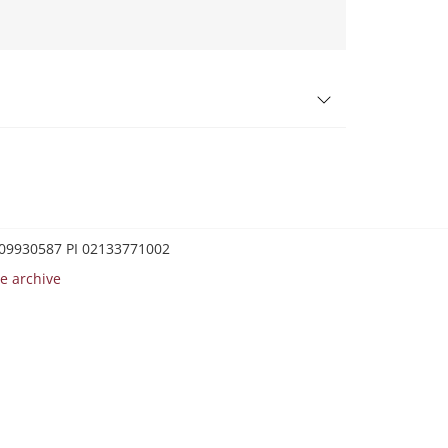
0209930587 PI 02133771002
e archive