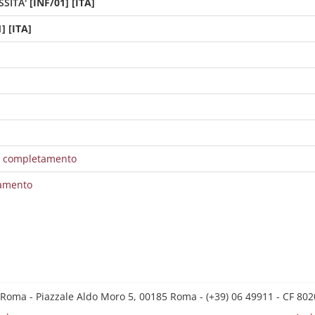
SITA'
[INF/01] [ITA]
] [ITA]
di completamento
tamento
 Roma - Piazzale Aldo Moro 5, 00185 Roma - (+39) 06 49911 - CF 8