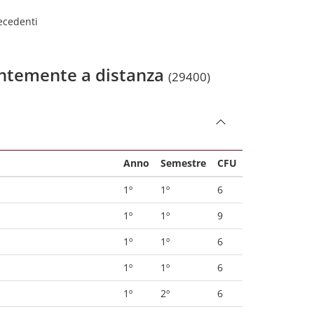
recedenti
lentemente a distanza
(29400)
Anno
Semestre
CFU
1º
1º
6
1º
1º
9
1º
1º
6
1º
1º
6
1º
2º
6