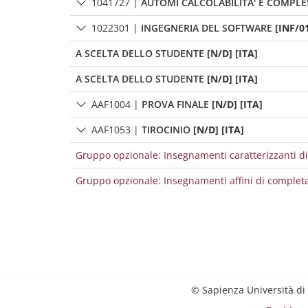
1041727
|
AUTOMI CALCOLABILITA' E COMPLES
1022301
|
INGEGNERIA DEL SOFTWARE
[INF/01
A SCELTA DELLO STUDENTE
[N/D] [ITA]
A SCELTA DELLO STUDENTE
[N/D] [ITA]
AAF1004
|
PROVA FINALE
[N/D] [ITA]
AAF1053
|
TIROCINIO
[N/D] [ITA]
Gruppo opzionale: Insegnamenti caratterizzanti 
Gruppo opzionale: Insegnamenti affini di comple
© Sapienza Università di