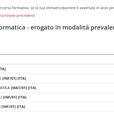
percorso formativo, se la tua immatricolazione è avvenuta in anni p
i iscrizione precedenti
nformatica - erogato in modalità preva
ITA]
E
[INF/01] [ITA]
ATICA
[MAT/01] [ITA]
I
[INF/01] [ITA]
I
[INF/01] [ITA]