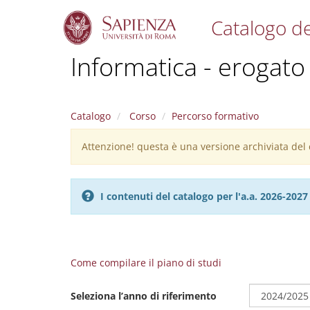
Catalogo de
S
Informatica - erogato
k
i
p
t
Catalogo
Corso
Percorso formativo
o
m
Attenzione! questa è una versione archiviata del c
Warning
a
i
message
n
c
I contenuti del catalogo per l'a.a. 2026-20
o
n
t
e
n
Come compilare il piano di studi
t
Seleziona l’anno di riferimento