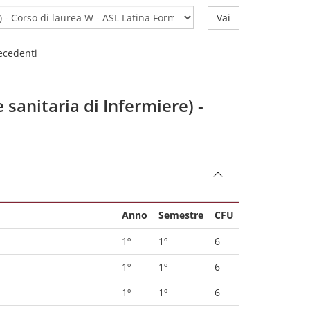
Vai
recedenti
 sanitaria di Infermiere) -
Anno
Semestre
CFU
1º
1º
6
1º
1º
6
1º
1º
6