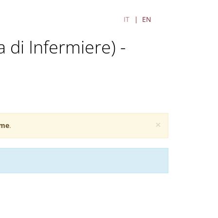
IT
EN
a di Infermiere) -
×
me
.