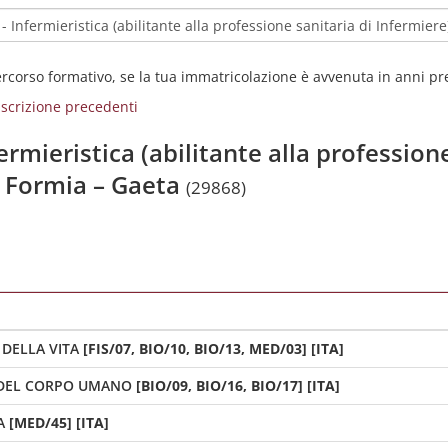
percorso formativo, se la tua immatricolazione è avvenuta in anni p
i iscrizione precedenti
ermieristica (abilitante alla professione
a Formia – Gaeta
(29868)
 DELLA VITA
[FIS/07, BIO/10, BIO/13, MED/03] [ITA]
 DEL CORPO UMANO
[BIO/09, BIO/16, BIO/17] [ITA]
A
[MED/45] [ITA]