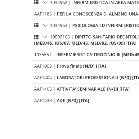
1034962
|
INFERMIERISTICA IN AREA MAT
AAF1186
|
PER LA CONOSCENZA DI ALMENO UNA 
1034963
|
PSICOLOGIA ED INFERMIERISTI
10593166
|
DIRITTO SANITARIO DEONTOL
[MED/45, IUS/07, MED/43, MED/02, IUS/09] [ITA]
1035557
|
INFERMIERISTICA TIROCINIO III
[MED/45
AAF1003
|
Prova finale
[N/D] [ITA]
AAF1404
|
LABORATORI PROFESSIONALI
[N/D] [IT
AAF1405
|
ATTIVITA' SEMINARIALE
[N/D] [ITA]
AAF1433
|
ADE
[N/D] [ITA]