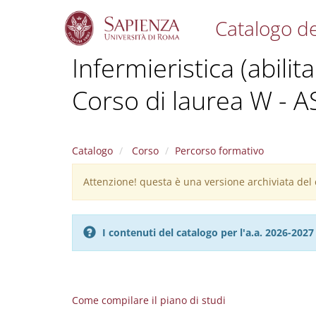
Catalogo de
S
Infermieristica (abilit
k
i
Corso di laurea W - A
p
t
o
m
a
Catalogo
Corso
Percorso formativo
i
n
Attenzione! questa è una versione archiviata del c
Warning
c
message
o
n
I contenuti del catalogo per l'a.a. 2026-20
t
e
n
t
Come compilare il piano di studi