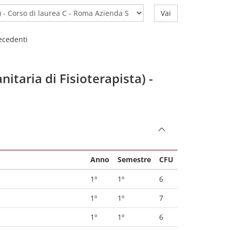
Vai
recedenti
nitaria di Fisioterapista) -
Anno
Semestre
CFU
1º
1º
6
1º
1º
7
1º
1º
6