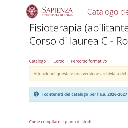
Catalogo de
S
Fisioterapia (abilitant
k
i
Corso di laurea C - 
p
t
o
m
a
Catalogo
Corso
Percorso formativo
i
n
Attenzione! questa è una versione archiviata del c
Warning
c
message
o
n
I contenuti del catalogo per l'a.a. 2026-20
t
e
n
t
Come compilare il piano di studi