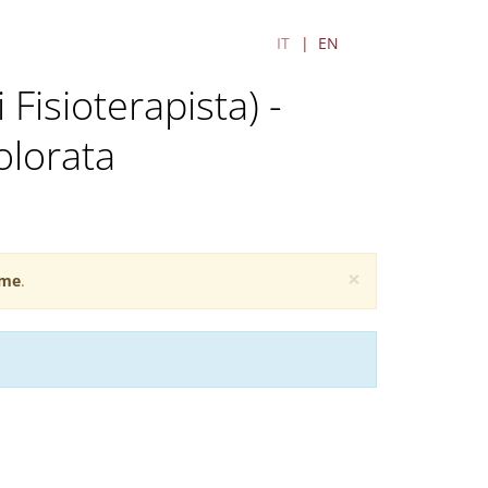
IT
EN
 Fisioterapista) -
olorata
×
me
.