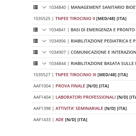
1034840
|
MANAGEMENT SANITARIO BIOE
1035525
|
TNPEE TIROCINIO II
[MED/48] [ITA]
1034841
|
BASI DI EMERGENZA E PRONTO 
1034906
|
RIABILITAZIONE PEDIATRICA E
1034907
|
COMUNICAZIONE E INTERAZIONE
1034844
|
RIABILITAZIONE BASATA SULLE 
1035527
|
TNPEE TIROCINIO III
[MED/48] [ITA]
AAF1004
|
PROVA FINALE
[N/D] [ITA]
AAF1404
|
LABORATORI PROFESSIONALI
[N/D] [IT
AAF1398
|
ATTIVITA' SEMINARIALE
[N/D] [ITA]
AAF1433
|
ADE
[N/D] [ITA]