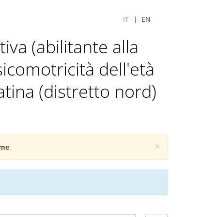
IT
EN
iva (abilitante alla
icomotricità dell'età
atina (distretto nord)
×
me
.