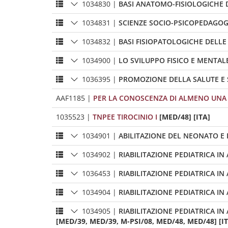
1034830
|
BASI ANATOMO-FISIOLOGICHE
1034831
|
SCIENZE SOCIO-PSICOPEDAGOG
1034832
|
BASI FISIOPATOLOGICHE DELLE
1034900
|
LO SVILUPPO FISICO E MENTA
1036395
|
PROMOZIONE DELLA SALUTE E 
AAF1185
|
PER LA CONOSCENZA DI ALMENO UNA 
1035523
|
TNPEE TIROCINIO I
[MED/48] [ITA]
1034901
|
ABILITAZIONE DEL NEONATO E
1034902
|
RIABILITAZIONE PEDIATRICA I
1036453
|
RIABILITAZIONE PEDIATRICA I
1034904
|
RIABILITAZIONE PEDIATRICA I
1034905
|
RIABILITAZIONE PEDIATRICA I
[MED/39, MED/39, M-PSI/08, MED/48, MED/48] [I