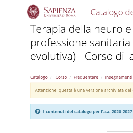
Catalogo de
S
Terapia della neuro e p
k
i
professione sanitaria 
p
t
o
evolutiva) - Corso di 
m
a
i
n
Catalogo
Corso
Frequentare
Insegnamenti
c
o
Attenzione! questa è una versione archiviata del c
Warning
n
message
t
e
n
I contenuti del catalogo per l'a.a. 2026-20
t