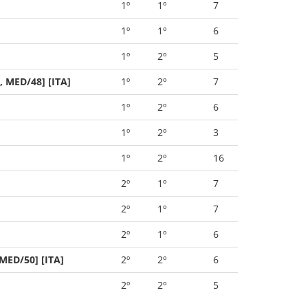
1º
1º
7
1º
1º
6
1º
2º
5
, MED/48] [ITA]
1º
2º
7
1º
2º
6
1º
2º
3
1º
2º
16
2º
1º
7
2º
1º
7
2º
1º
6
MED/50] [ITA]
2º
2º
6
2º
2º
5