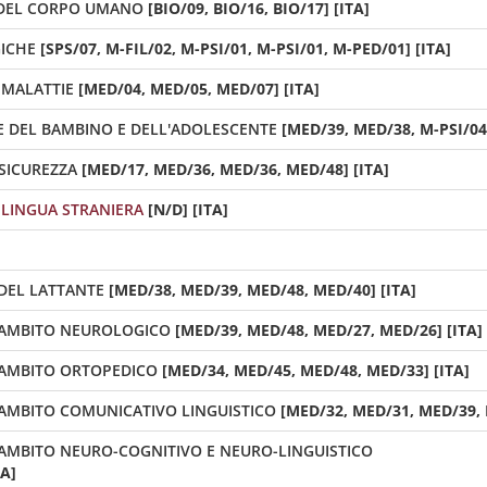
 DEL CORPO UMANO
[BIO/09, BIO/16, BIO/17] [ITA]
ICHE
[SPS/07, M-FIL/02, M-PSI/01, M-PSI/01, M-PED/01] [ITA]
 MALATTIE
[MED/04, MED/05, MED/07] [ITA]
LE DEL BAMBINO E DELL'ADOLESCENTE
[MED/39, MED/38, M-PSI/04
SICUREZZA
[MED/17, MED/36, MED/36, MED/48] [ITA]
LINGUA STRANIERA
[N/D] [ITA]
 DEL LATTANTE
[MED/38, MED/39, MED/48, MED/40] [ITA]
N AMBITO NEUROLOGICO
[MED/39, MED/48, MED/27, MED/26] [ITA]
N AMBITO ORTOPEDICO
[MED/34, MED/45, MED/48, MED/33] [ITA]
N AMBITO COMUNICATIVO LINGUISTICO
[MED/32, MED/31, MED/39, 
N AMBITO NEURO-COGNITIVO E NEURO-LINGUISTICO
TA]