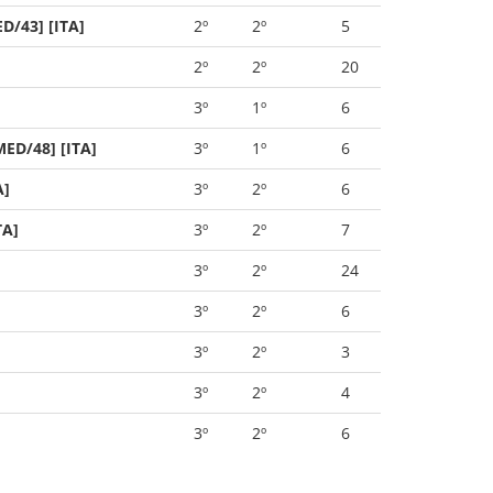
D/43] [ITA]
2º
2º
5
2º
2º
20
3º
1º
6
MED/48] [ITA]
3º
1º
6
A]
3º
2º
6
TA]
3º
2º
7
3º
2º
24
3º
2º
6
3º
2º
3
3º
2º
4
3º
2º
6