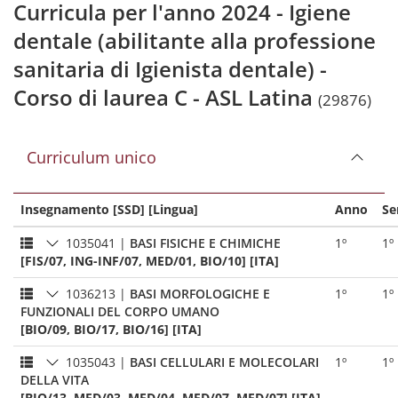
Curricula per l'anno 2024 - Igiene
dentale (abilitante alla professione
sanitaria di Igienista dentale) -
Corso di laurea C - ASL Latina
(29876)
Curriculum unico
Insegnamento [SSD] [Lingua]
Anno
Se
1035041
|
BASI FISICHE E CHIMICHE
1º
1º
[FIS/07, ING-INF/07, MED/01, BIO/10] [ITA]
1036213
|
BASI MORFOLOGICHE E
1º
1º
FUNZIONALI DEL CORPO UMANO
[BIO/09, BIO/17, BIO/16] [ITA]
1035043
|
BASI CELLULARI E MOLECOLARI
1º
1º
DELLA VITA
[BIO/13, MED/03, MED/04, MED/07, MED/07] [ITA]