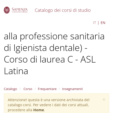
Catalogo dei corsi di studio
S
Igiene dentale (abilitante
IT
EN
k
i
alla professione sanitaria
p
t
o
di Igienista dentale) -
m
a
Corso di laurea C - ASL
i
n
Latina
c
o
n
t
Catalogo
Corso
Frequentare
Insegnamenti
e
n
×
t
Attenzione! questa è una versione archiviata del
Warning
catalogo corsi. Per vedere i dati dei corsi attuali,
message
procedere alla
Home
.