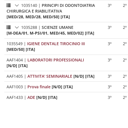
1035140
|
PRINCIPI DI ODONTOIATRIA
3º
2º
CHIRURGICA E RIABILITATIVA
[MED/28, MED/28, MED/50] [ITA]
1035288
|
SCIENZE UMANE
3º
2º
[M-DEA/01, M-PSI/01, MED/45, MED/02] [ITA]
1035549
|
IGIENE DENTALE TIROCINIO III
3º
2º
[MED/50] [ITA]
AAF1404
|
LABORATORI PROFESSIONALI
3º
2º
[N/D] [ITA]
AAF1405
|
ATTIVITA' SEMINARIALE
[N/D] [ITA]
3º
2º
AAF1003
|
Prova finale
[N/D] [ITA]
3º
2º
AAF1433
|
ADE
[N/D] [ITA]
3º
2º