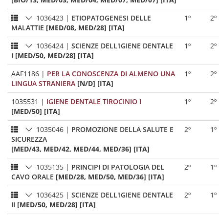
1036423
|
ETIOPATOGENESI DELLE
1º
2º
MALATTIE
[MED/08, MED/28] [ITA]
1036424
|
SCIENZE DELL'IGIENE DENTALE
1º
2º
I
[MED/50, MED/28] [ITA]
AAF1186
|
PER LA CONOSCENZA DI ALMENO UNA
1º
2º
LINGUA STRANIERA
[N/D] [ITA]
1035531
|
IGIENE DENTALE TIROCINIO I
1º
2º
[MED/50] [ITA]
1035046
|
PROMOZIONE DELLA SALUTE E
2º
1º
SICUREZZA
[MED/43, MED/42, MED/44, MED/36] [ITA]
1035135
|
PRINCIPI DI PATOLOGIA DEL
2º
1º
CAVO ORALE
[MED/28, MED/50, MED/36] [ITA]
1036425
|
SCIENZE DELL'IGIENE DENTALE
2º
1º
II
[MED/50, MED/28] [ITA]