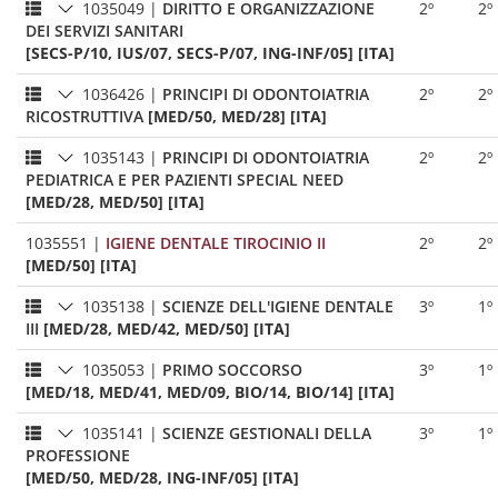
1035049
|
DIRITTO E ORGANIZZAZIONE
2º
2º
DEI SERVIZI SANITARI
[SECS-P/10, IUS/07, SECS-P/07, ING-INF/05] [ITA]
1036426
|
PRINCIPI DI ODONTOIATRIA
2º
2º
RICOSTRUTTIVA
[MED/50, MED/28] [ITA]
1035143
|
PRINCIPI DI ODONTOIATRIA
2º
2º
PEDIATRICA E PER PAZIENTI SPECIAL NEED
[MED/28, MED/50] [ITA]
1035551
|
IGIENE DENTALE TIROCINIO II
2º
2º
[MED/50] [ITA]
1035138
|
SCIENZE DELL'IGIENE DENTALE
3º
1º
III
[MED/28, MED/42, MED/50] [ITA]
1035053
|
PRIMO SOCCORSO
3º
1º
[MED/18, MED/41, MED/09, BIO/14, BIO/14] [ITA]
1035141
|
SCIENZE GESTIONALI DELLA
3º
1º
PROFESSIONE
[MED/50, MED/28, ING-INF/05] [ITA]