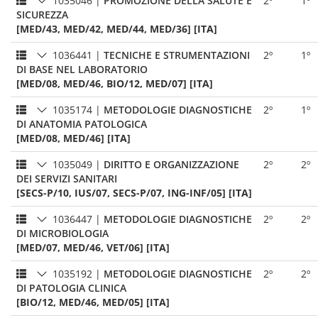
1035046
|
PROMOZIONE DELLA SALUTE E
2º
1º
SICUREZZA
[MED/43, MED/42, MED/44, MED/36] [ITA]
1036441
|
TECNICHE E STRUMENTAZIONI
2º
1º
DI BASE NEL LABORATORIO
[MED/08, MED/46, BIO/12, MED/07] [ITA]
1035174
|
METODOLOGIE DIAGNOSTICHE
2º
1º
DI ANATOMIA PATOLOGICA
[MED/08, MED/46] [ITA]
1035049
|
DIRITTO E ORGANIZZAZIONE
2º
2º
DEI SERVIZI SANITARI
[SECS-P/10, IUS/07, SECS-P/07, ING-INF/05] [ITA]
1036447
|
METODOLOGIE DIAGNOSTICHE
2º
2º
DI MICROBIOLOGIA
[MED/07, MED/46, VET/06] [ITA]
1035192
|
METODOLOGIE DIAGNOSTICHE
2º
2º
DI PATOLOGIA CLINICA
[BIO/12, MED/46, MED/05] [ITA]