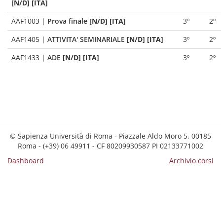
[N/D] [ITA]
AAF1003
|
Prova finale
[N/D] [ITA]
3º
2º
AAF1405
|
ATTIVITA' SEMINARIALE
[N/D] [ITA]
3º
2º
AAF1433
|
ADE
[N/D] [ITA]
3º
2º
© Sapienza Università di Roma - Piazzale Aldo Moro 5, 00185
Roma - (+39) 06 49911 - CF 80209930587 PI 02133771002
Dashboard
Archivio corsi