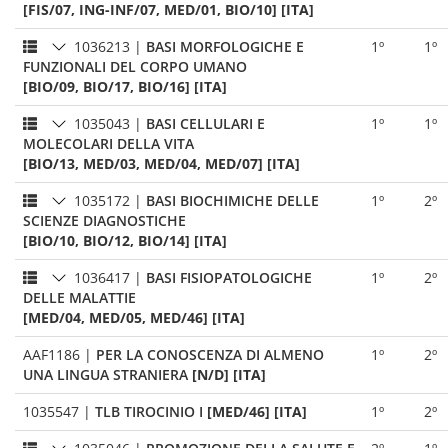
[FIS/07, ING-INF/07, MED/01, BIO/10] [ITA]
1036213
|
BASI MORFOLOGICHE E
1º
1º
FUNZIONALI DEL CORPO UMANO
[BIO/09, BIO/17, BIO/16] [ITA]
1035043
|
BASI CELLULARI E
1º
1º
MOLECOLARI DELLA VITA
[BIO/13, MED/03, MED/04, MED/07] [ITA]
1035172
|
BASI BIOCHIMICHE DELLE
1º
2º
SCIENZE DIAGNOSTICHE
[BIO/10, BIO/12, BIO/14] [ITA]
1036417
|
BASI FISIOPATOLOGICHE
1º
2º
DELLE MALATTIE
[MED/04, MED/05, MED/46] [ITA]
AAF1186
|
PER LA CONOSCENZA DI ALMENO
1º
2º
UNA LINGUA STRANIERA
[N/D] [ITA]
1035547
|
TLB TIROCINIO I
[MED/46] [ITA]
1º
2º