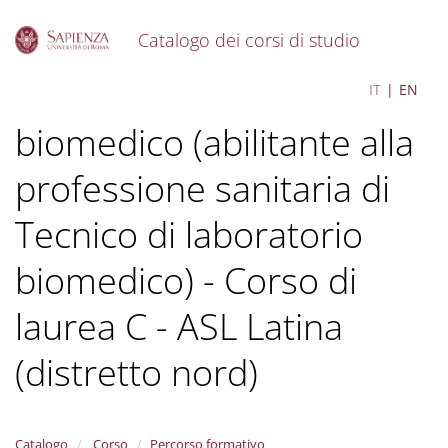
Catalogo dei corsi di studio
S
Tecniche di laboratorio
IT
EN
k
i
biomedico (abilitante alla
p
t
o
professione sanitaria di
m
a
Tecnico di laboratorio
i
n
biomedico) - Corso di
c
o
laurea C - ASL Latina
n
t
e
(distretto nord)
n
t
Catalogo
Corso
Percorso formativo