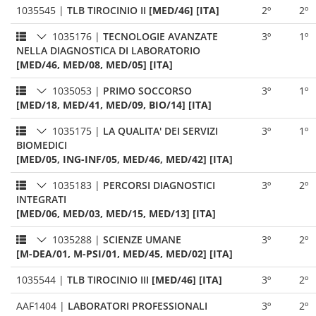
1035545
|
TLB TIROCINIO II
[MED/46] [ITA]
2º
2º
1035176
|
TECNOLOGIE AVANZATE
3º
1º
NELLA DIAGNOSTICA DI LABORATORIO
[MED/46, MED/08, MED/05] [ITA]
1035053
|
PRIMO SOCCORSO
3º
1º
[MED/18, MED/41, MED/09, BIO/14] [ITA]
1035175
|
LA QUALITA' DEI SERVIZI
3º
1º
BIOMEDICI
[MED/05, ING-INF/05, MED/46, MED/42] [ITA]
1035183
|
PERCORSI DIAGNOSTICI
3º
2º
INTEGRATI
[MED/06, MED/03, MED/15, MED/13] [ITA]
1035288
|
SCIENZE UMANE
3º
2º
[M-DEA/01, M-PSI/01, MED/45, MED/02] [ITA]
1035544
|
TLB TIROCINIO III
[MED/46] [ITA]
3º
2º
AAF1404
|
LABORATORI PROFESSIONALI
3º
2º