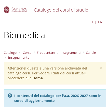
Catalogo dei corsi di studio
S
Comunicazione Scientifica
IT
EN
k
i
Biomedica
p
t
o
m
a
Catalogo
Corso
Frequentare
Insegnamenti
Canale
i
Insegnamento
n
×
c
Attenzione! questa è una versione archiviata del
Warning
o
catalogo corsi. Per vedere i dati dei corsi attuali,
message
n
procedere alla
Home
.
t
e
n
I contenuti del catalogo per l'a.a. 2026-2027 sono in
t
corso di aggiornamento