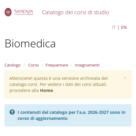
Catalogo dei corsi di studio
S
Comunicazione Scientifica
IT
EN
k
i
Biomedica
p
t
o
m
a
Catalogo
Corso
Frequentare
Insegnamenti
i
×
n
Attenzione! questa è una versione archiviata del
Warning
c
catalogo corsi. Per vedere i dati dei corsi attuali,
message
o
procedere alla
Home
.
n
t
e
I contenuti del catalogo per l'a.a. 2026-2027 sono in
n
corso di aggiornamento
t