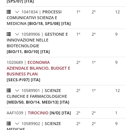
[SPS/07] [ITA]
1041834
|
PROCESSI
1º
2º
12
COMUNICATIVI SCIENZA E
MEDICINA
[BIO/18, SPS/08] [ITA]
10589906
|
GESTIONE E
1º
2º
9
INNOVAZIONE NELLE
BIOTECNOLOGIE
[BIO/11, BIO/10] [ITA]
1020689
|
ECONOMIA
2º
1º
9
AZIENDALE BILANCIO, BUDGET E
BUSINESS PLAN
[SECS-P/07] [ITA]
10589901
|
SCIENZE
2º
1º
12
CLINICHE E FARMACOLOGICHE
[MED/50, BIO/14, MED/13] [ITA]
AAF1039
|
TIROCINIO
[N/D] [ITA]
2º
2º
1
10589902
|
SCIENZE
2º
2º
9
MEDICHE