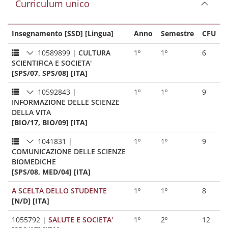
Curriculum unico
Insegnamento [SSD] [Lingua]
Anno
Semestre
CFU
10589899
|
CULTURA
1º
1º
6
SCIENTIFICA E SOCIETA'
[SPS/07, SPS/08] [ITA]
10592843
|
1º
1º
9
INFORMAZIONE DELLE SCIENZE
DELLA VITA
[BIO/17, BIO/09] [ITA]
1041831
|
1º
1º
9
COMUNICAZIONE DELLE SCIENZE
BIOMEDICHE
[SPS/08, MED/04] [ITA]
A SCELTA DELLO STUDENTE
1º
1º
8
[N/D] [ITA]
1055792
|
SALUTE E SOCIETA'
1º
2º
12