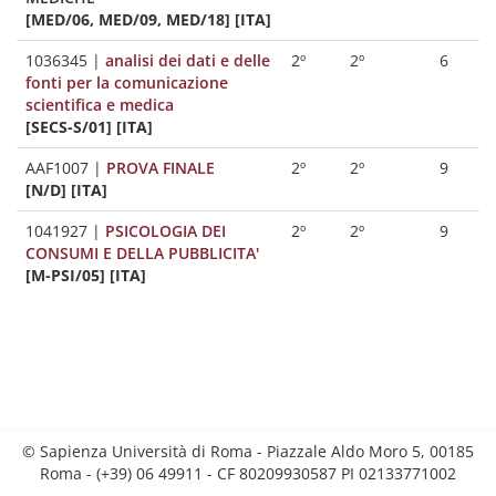
[MED/06, MED/09, MED/18] [ITA]
1036345
|
analisi dei dati e delle
2º
2º
6
fonti per la comunicazione
scientifica e medica
[SECS-S/01] [ITA]
AAF1007
|
PROVA FINALE
2º
2º
9
[N/D] [ITA]
1041927
|
PSICOLOGIA DEI
2º
2º
9
CONSUMI E DELLA PUBBLICITA'
[M-PSI/05] [ITA]
© Sapienza Università di Roma - Piazzale Aldo Moro 5, 00185
Roma - (+39) 06 49911 - CF 80209930587 PI 02133771002