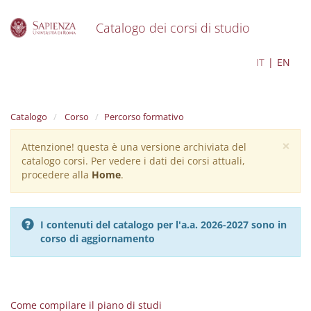
Catalogo dei corsi di studio
S
Scienze Archeologiche
IT
EN
k
i
p
t
Catalogo
Corso
Percorso formativo
o
m
×
Attenzione! questa è una versione archiviata del
Warning
a
catalogo corsi. Per vedere i dati dei corsi attuali,
i
message
procedere alla
Home
.
n
c
o
n
I contenuti del catalogo per l'a.a. 2026-2027 sono in
t
corso di aggiornamento
e
n
t
Come compilare il piano di studi