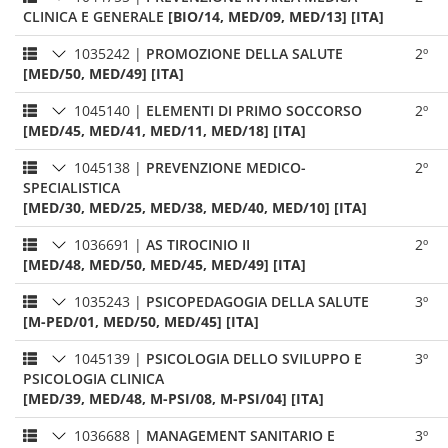
CLINICA E GENERALE
[BIO/14, MED/09, MED/13] [ITA]
1035242
|
PROMOZIONE DELLA SALUTE
2º
[MED/50, MED/49] [ITA]
1045140
|
ELEMENTI DI PRIMO SOCCORSO
2º
[MED/45, MED/41, MED/11, MED/18] [ITA]
1045138
|
PREVENZIONE MEDICO-
2º
SPECIALISTICA
[MED/30, MED/25, MED/38, MED/40, MED/10] [ITA]
1036691
|
AS TIROCINIO II
2º
[MED/48, MED/50, MED/45, MED/49] [ITA]
1035243
|
PSICOPEDAGOGIA DELLA SALUTE
3º
[M-PED/01, MED/50, MED/45] [ITA]
1045139
|
PSICOLOGIA DELLO SVILUPPO E
3º
PSICOLOGIA CLINICA
[MED/39, MED/48, M-PSI/08, M-PSI/04] [ITA]
1036688
|
MANAGEMENT SANITARIO E
3º