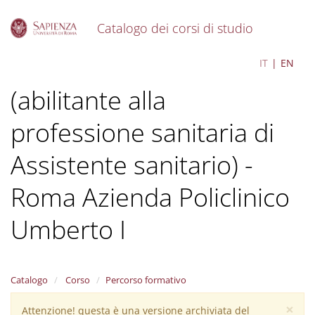
Catalogo dei corsi di studio
S
Assistenza sanitaria
IT
EN
k
i
(abilitante alla
p
t
o
professione sanitaria di
m
a
Assistente sanitario) -
i
n
Roma Azienda Policlinico
c
o
Umberto I
n
t
e
n
t
Catalogo
Corso
Percorso formativo
×
Attenzione! questa è una versione archiviata del
Warning