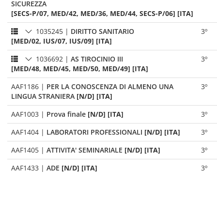
SICUREZZA
[SECS-P/07, MED/42, MED/36, MED/44, SECS-P/06] [ITA]
1035245
|
DIRITTO SANITARIO
3º
[MED/02, IUS/07, IUS/09] [ITA]
1036692
|
AS TIROCINIO III
3º
[MED/48, MED/45, MED/50, MED/49] [ITA]
AAF1186
|
PER LA CONOSCENZA DI ALMENO UNA
3º
LINGUA STRANIERA
[N/D] [ITA]
AAF1003
|
Prova finale
[N/D] [ITA]
3º
AAF1404
|
LABORATORI PROFESSIONALI
[N/D] [ITA]
3º
AAF1405
|
ATTIVITA' SEMINARIALE
[N/D] [ITA]
3º
AAF1433
|
ADE
[N/D] [ITA]
3º