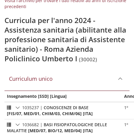
Visita l'archivio per trovare i dati relativi ad anni di iscrizione
precedenti
Curricula per l'anno 2024 -
Assistenza sanitaria (abilitante alla
professione sanitaria di Assistente
sanitario) - Roma Azienda
Policlinico Umberto I
(30002)
Curriculum unico
Insegnamento [SSD] [Lingua]
Ann
1035237
|
CONOSCENZE DI BASE
1º
[FIS/07, MED/01, CHIM/03, CHIM/06] [ITA]
1036682
|
BASI FISIOPATOLOGICHE DELLE
1º
MALATTIE
[MED/07, BIO/12, MED/04] [ITA]