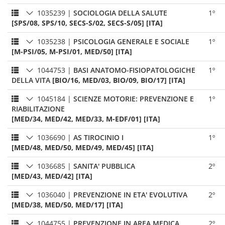
1035239
|
SOCIOLOGIA DELLA SALUTE
1º
[SPS/08, SPS/10, SECS-S/02, SECS-S/05] [ITA]
1035238
|
PSICOLOGIA GENERALE E SOCIALE
1º
[M-PSI/05, M-PSI/01, MED/50] [ITA]
1044753
|
BASI ANATOMO-FISIOPATOLOGICHE
1º
DELLA VITA
[BIO/16, MED/03, BIO/09, BIO/17] [ITA]
1045184
|
SCIENZE MOTORIE: PREVENZIONE E
1º
RIABILITAZIONE
[MED/34, MED/42, MED/33, M-EDF/01] [ITA]
1036690
|
AS TIROCINIO I
1º
[MED/48, MED/50, MED/49, MED/45] [ITA]
1036685
|
SANITA' PUBBLICA
2º
[MED/43, MED/42] [ITA]
1036040
|
PREVENZIONE IN ETA' EVOLUTIVA
2º
[MED/38, MED/50, MED/17] [ITA]
1044755
|
PREVENZIONE IN AREA MEDICA
2º