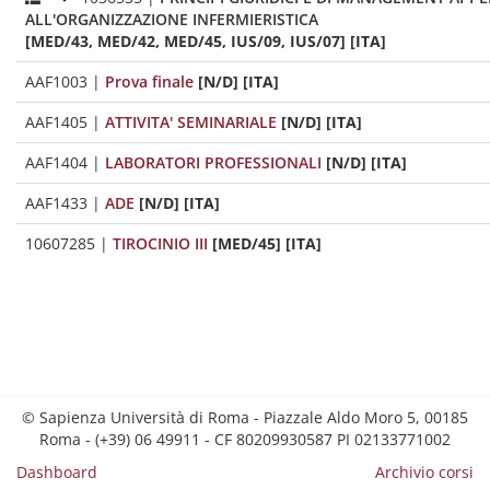
ALL'ORGANIZZAZIONE INFERMIERISTICA
[MED/43, MED/42, MED/45, IUS/09, IUS/07] [ITA]
AAF1003
|
Prova finale
[N/D] [ITA]
AAF1405
|
ATTIVITA' SEMINARIALE
[N/D] [ITA]
AAF1404
|
LABORATORI PROFESSIONALI
[N/D] [ITA]
AAF1433
|
ADE
[N/D] [ITA]
10607285
|
TIROCINIO III
[MED/45] [ITA]
© Sapienza Università di Roma - Piazzale Aldo Moro 5, 00185
Roma - (+39) 06 49911 - CF 80209930587 PI 02133771002
Dashboard
Archivio corsi