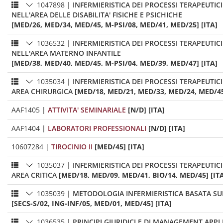
1047898
|
INFERMIERISTICA DEI PROCESSI TERAPEUTICI
NELL'AREA DELLE DISABILITA' FISICHE E PSICHICHE
[MED/26, MED/34, MED/45, M-PSI/08, MED/41, MED/25] [ITA]
1036532
|
INFERMIERISTICA DEI PROCESSI TERAPEUTICI
NELL'AREA MATERNO INFANTILE
[MED/38, MED/40, MED/45, M-PSI/04, MED/39, MED/47] [ITA]
1035034
|
INFERMIERISTICA DEI PROCESSI TERAPEUTICI
AREA CHIRURGICA
[MED/18, MED/21, MED/33, MED/24, MED/45
AAF1405
|
ATTIVITA' SEMINARIALE
[N/D] [ITA]
AAF1404
|
LABORATORI PROFESSIONALI
[N/D] [ITA]
10607284
|
TIROCINIO II
[MED/45] [ITA]
1035037
|
INFERMIERISTICA DEI PROCESSI TERAPEUTICI
AREA CRITICA
[MED/18, MED/09, MED/41, BIO/14, MED/45] [IT
1035039
|
METODOLOGIA INFERMIERISTICA BASATA SUL
[SECS-S/02, ING-INF/05, MED/01, MED/45] [ITA]
1036535
|
PRINCIPI GIURIDICI E DI MANAGEMENT APPL