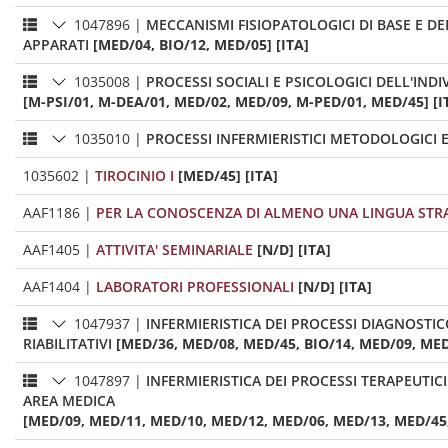
1047896
|
MECCANISMI FISIOPATOLOGICI DI BASE E DE
APPARATI
[MED/04, BIO/12, MED/05] [ITA]
1035008
|
PROCESSI SOCIALI E PSICOLOGICI DELL'IND
[M-PSI/01, M-DEA/01, MED/02, MED/09, M-PED/01, MED/45] [I
1035010
|
PROCESSI INFERMIERISTICI METODOLOGICI E
1035602
|
TIROCINIO I
[MED/45] [ITA]
AAF1186
|
PER LA CONOSCENZA DI ALMENO UNA LINGUA STR
AAF1405
|
ATTIVITA' SEMINARIALE
[N/D] [ITA]
AAF1404
|
LABORATORI PROFESSIONALI
[N/D] [ITA]
1047937
|
INFERMIERISTICA DEI PROCESSI DIAGNOSTIC
RIABILITATIVI
[MED/36, MED/08, MED/45, BIO/14, MED/09, MED
1047897
|
INFERMIERISTICA DEI PROCESSI TERAPEUTICI
AREA MEDICA
[MED/09, MED/11, MED/10, MED/12, MED/06, MED/13, MED/45,