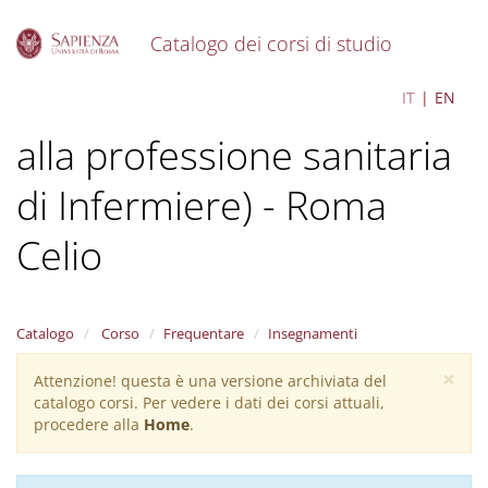
Catalogo dei corsi di studio
S
Infermieristica (abilitante
IT
EN
k
i
alla professione sanitaria
p
t
o
di Infermiere) - Roma
m
a
Celio
i
n
c
o
Catalogo
Corso
Frequentare
Insegnamenti
n
t
×
Attenzione! questa è una versione archiviata del
Warning
e
catalogo corsi. Per vedere i dati dei corsi attuali,
n
message
procedere alla
Home
.
t