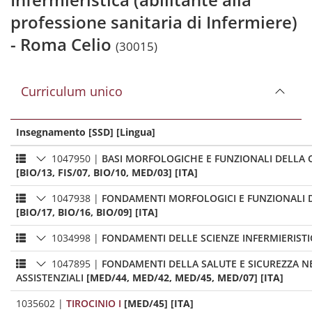
professione sanitaria di Infermiere)
- Roma Celio
(30015)
Curriculum unico
Insegnamento [SSD] [Lingua]
1047950
|
BASI MORFOLOGICHE E FUNZIONALI DELLA 
[BIO/13, FIS/07, BIO/10, MED/03] [ITA]
1047938
|
FONDAMENTI MORFOLOGICI E FUNZIONALI 
[BIO/17, BIO/16, BIO/09] [ITA]
1034998
|
FONDAMENTI DELLE SCIENZE INFERMIERIST
1047895
|
FONDAMENTI DELLA SALUTE E SICUREZZA NE
ASSISTENZIALI
[MED/44, MED/42, MED/45, MED/07] [ITA]
1035602
|
TIROCINIO I
[MED/45] [ITA]