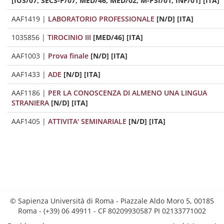
[IUS/07, SECS-P/07, MED/46, MED/02, M-PSI/01, INF/01] [ITA]
AAF1419
|
LABORATORIO PROFESSIONALE
[N/D] [ITA]
1035856
|
TIROCINIO III
[MED/46] [ITA]
AAF1003
|
Prova finale
[N/D] [ITA]
AAF1433
|
ADE
[N/D] [ITA]
AAF1186
|
PER LA CONOSCENZA DI ALMENO UNA LINGUA
STRANIERA
[N/D] [ITA]
AAF1405
|
ATTIVITA' SEMINARIALE
[N/D] [ITA]
© Sapienza Università di Roma - Piazzale Aldo Moro 5, 00185
Roma - (+39) 06 49911 - CF 80209930587 PI 02133771002