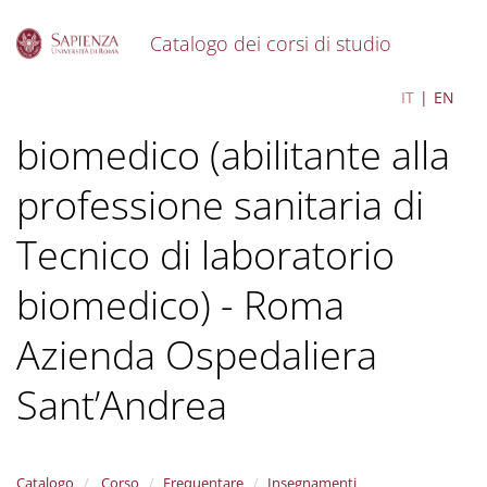
Catalogo dei corsi di studio
S
Tecniche di laboratorio
IT
EN
k
i
biomedico (abilitante alla
p
t
o
professione sanitaria di
m
a
Tecnico di laboratorio
i
n
biomedico) - Roma
c
o
Azienda Ospedaliera
n
t
e
Sant’Andrea
n
t
Catalogo
Corso
Frequentare
Insegnamenti