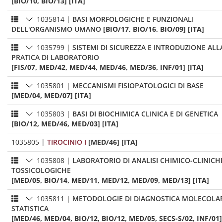
[BIO/10, BIO/13] [ITA]
1035814
|
BASI MORFOLOGICHE E FUNZIONALI
DELL'ORGANISMO UMANO
[BIO/17, BIO/16, BIO/09] [ITA]
1035799
|
SISTEMI DI SICUREZZA E INTRODUZIONE ALL
PRATICA DI LABORATORIO
[FIS/07, MED/42, MED/44, MED/46, MED/36, INF/01] [ITA]
1035801
|
MECCANISMI FISIOPATOLOGICI DI BASE
[MED/04, MED/07] [ITA]
1035803
|
BASI DI BIOCHIMICA CLINICA E DI GENETICA
[BIO/12, MED/46, MED/03] [ITA]
1035805
|
TIROCINIO I
[MED/46] [ITA]
1035808
|
LABORATORIO DI ANALISI CHIMICO-CLINICH
TOSSICOLOGICHE
[MED/05, BIO/14, MED/11, MED/12, MED/09, MED/13] [ITA]
1035811
|
METODOLOGIE DI DIAGNOSTICA MOLECOLAR
STATISTICA
[MED/46, MED/04, BIO/12, BIO/12, MED/05, SECS-S/02, INF/01]