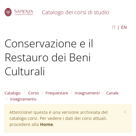
Catalogo dei corsi di studio
S
Tecnologie per la
IT
EN
k
i
Conservazione e il
p
t
o
Restauro dei Beni
m
a
Culturali
i
n
c
o
Catalogo
Corso
Frequentare
Insegnamenti
Canale
n
Insegnamento
t
e
×
Attenzione! questa è una versione archiviata del
Warning
n
catalogo corsi. Per vedere i dati dei corsi attuali,
t
message
procedere alla
Home
.