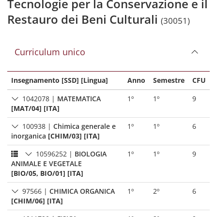
Tecnologie per la Conservazione e il
Restauro dei Beni Culturali
(30051)
Curriculum unico
Insegnamento [SSD] [Lingua]
Anno
Semestre
CFU
1042078
|
MATEMATICA
1º
1º
9
[MAT/04] [ITA]
100938
|
Chimica generale e
1º
1º
6
inorganica
[CHIM/03] [ITA]
10596252
|
BIOLOGIA
1º
1º
9
ANIMALE E VEGETALE
[BIO/05, BIO/01] [ITA]
97566
|
CHIMICA ORGANICA
1º
2º
6
[CHIM/06] [ITA]