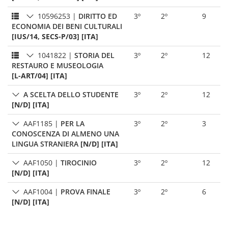
10596253
|
DIRITTO ED
3º
2º
9
ECONOMIA DEI BENI CULTURALI
[IUS/14, SECS-P/03] [ITA]
1041822
|
STORIA DEL
3º
2º
12
RESTAURO E MUSEOLOGIA
[L-ART/04] [ITA]
A SCELTA DELLO STUDENTE
3º
2º
12
[N/D] [ITA]
AAF1185
|
PER LA
3º
2º
3
CONOSCENZA DI ALMENO UNA
LINGUA STRANIERA
[N/D] [ITA]
AAF1050
|
TIROCINIO
3º
2º
12
[N/D] [ITA]
AAF1004
|
PROVA FINALE
3º
2º
6
[N/D] [ITA]