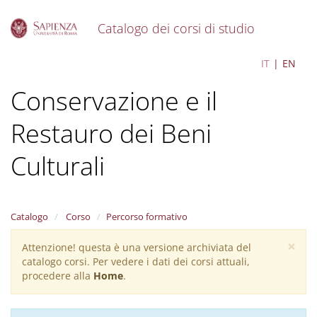
Catalogo dei corsi di studio
S
Tecnologie per la
IT
EN
k
i
Conservazione e il
p
t
o
Restauro dei Beni
m
a
Culturali
i
n
c
o
Catalogo
Corso
Percorso formativo
n
t
×
Attenzione! questa è una versione archiviata del
Warning
e
catalogo corsi. Per vedere i dati dei corsi attuali,
n
message
procedere alla
Home
.
t