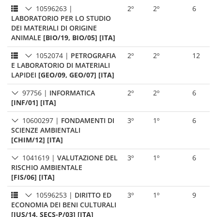
10596263
|
2º
2º
6
LABORATORIO PER LO STUDIO
DEI MATERIALI DI ORIGINE
ANIMALE
[BIO/19, BIO/05] [ITA]
1052074
|
PETROGRAFIA
2º
2º
12
E LABORATORIO DI MATERIALI
LAPIDEI
[GEO/09, GEO/07] [ITA]
97756
|
INFORMATICA
2º
2º
6
[INF/01] [ITA]
10600297
|
FONDAMENTI DI
3º
1º
6
SCIENZE AMBIENTALI
[CHIM/12] [ITA]
1041619
|
VALUTAZIONE DEL
3º
1º
6
RISCHIO AMBIENTALE
[FIS/06] [ITA]
10596253
|
DIRITTO ED
3º
1º
9
ECONOMIA DEI BENI CULTURALI
[IUS/14, SECS-P/03] [ITA]