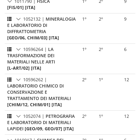
1011790
|
FISICA
1º
2º
9
[FIS/01] [ITA]
1052132
|
MINERALOGIA
1º
2º
9
E LABORATORIO DI
DIFFRATTOMETRIA
[GEO/06, CHIM/03] [ITA]
10596264
|
LA
1º
2º
6
TRASFORMAZIONE DEI
MATERIALI NELLE ARTI
[L-ART/02] [ITA]
10596262
|
2º
1º
12
LABORATORIO CHIMICO DI
CONSERVAZIONE E
TRATTAMENTO DEI MATERIALI
[CHIM/12, CHIM/01] [ITA]
1052074
|
PETROGRAFIA
2º
1º
12
E LABORATORIO DI MATERIALI
LAPIDEI
[GEO/09, GEO/07] [ITA]