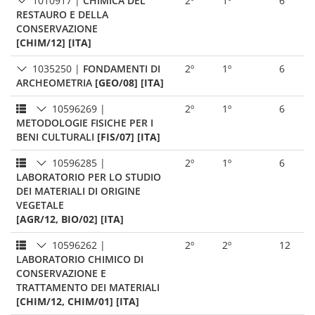
1010917
|
CHIMICA DEL
2º
1º
6
RESTAURO E DELLA
CONSERVAZIONE
[CHIM/12] [ITA]
1035250
|
FONDAMENTI DI
2º
1º
6
ARCHEOMETRIA
[GEO/08] [ITA]
10596269
|
2º
1º
6
METODOLOGIE FISICHE PER I
BENI CULTURALI
[FIS/07] [ITA]
10596285
|
2º
1º
6
LABORATORIO PER LO STUDIO
DEI MATERIALI DI ORIGINE
VEGETALE
[AGR/12, BIO/02] [ITA]
10596262
|
2º
2º
12
LABORATORIO CHIMICO DI
CONSERVAZIONE E
TRATTAMENTO DEI MATERIALI
[CHIM/12, CHIM/01] [ITA]