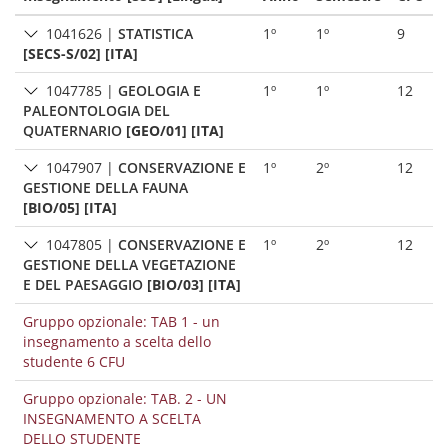
1041626
|
STATISTICA
1º
1º
9
[SECS-S/02] [ITA]
1047785
|
GEOLOGIA E
1º
1º
12
PALEONTOLOGIA DEL
QUATERNARIO
[GEO/01] [ITA]
1047907
|
CONSERVAZIONE E
1º
2º
12
GESTIONE DELLA FAUNA
[BIO/05] [ITA]
1047805
|
CONSERVAZIONE E
1º
2º
12
GESTIONE DELLA VEGETAZIONE
E DEL PAESAGGIO
[BIO/03] [ITA]
Gruppo opzionale: TAB 1 - un
insegnamento a scelta dello
studente 6 CFU
Gruppo opzionale: TAB. 2 - UN
INSEGNAMENTO A SCELTA
DELLO STUDENTE