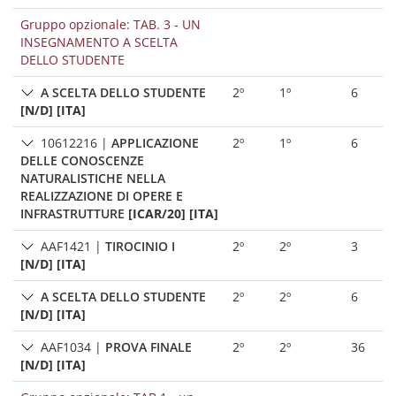
Gruppo opzionale: TAB. 3 - UN
INSEGNAMENTO A SCELTA
DELLO STUDENTE
A SCELTA DELLO STUDENTE
2º
1º
6
[N/D] [ITA]
10612216
|
APPLICAZIONE
2º
1º
6
DELLE CONOSCENZE
NATURALISTICHE NELLA
REALIZZAZIONE DI OPERE E
INFRASTRUTTURE
[ICAR/20] [ITA]
AAF1421
|
TIROCINIO I
2º
2º
3
[N/D] [ITA]
A SCELTA DELLO STUDENTE
2º
2º
6
[N/D] [ITA]
AAF1034
|
PROVA FINALE
2º
2º
36
[N/D] [ITA]