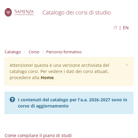
Catalogo dei corsi di studio
S
Scienze della natura
IT
EN
k
i
p
t
Catalogo
Corso
Percorso formativo
o
m
×
Attenzione! questa è una versione archiviata del
Warning
a
catalogo corsi. Per vedere i dati dei corsi attuali,
i
message
procedere alla
Home
.
n
c
o
n
I contenuti del catalogo per l'a.a. 2026-2027 sono in
t
corso di aggiornamento
e
n
t
Come compilare il piano di studi