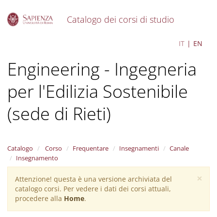
Catalogo dei corsi di studio
S
Sustainable Building
IT
EN
k
i
Engineering - Ingegneria
p
t
o
per l'Edilizia Sostenibile
m
a
(sede di Rieti)
i
n
c
o
Catalogo
Corso
Frequentare
Insegnamenti
Canale
n
Insegnamento
t
e
×
Attenzione! questa è una versione archiviata del
Warning
n
catalogo corsi. Per vedere i dati dei corsi attuali,
t
message
procedere alla
Home
.