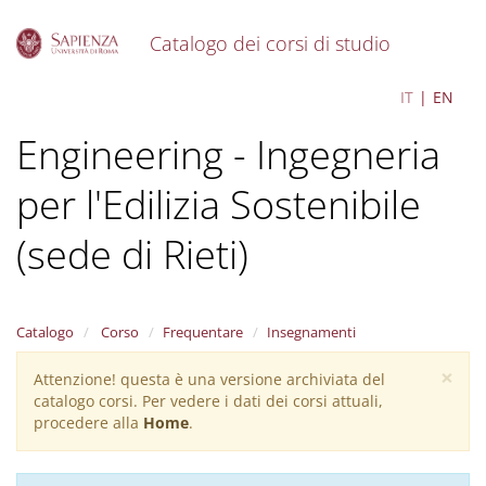
Catalogo dei corsi di studio
S
Sustainable Building
IT
EN
k
i
Engineering - Ingegneria
p
t
o
per l'Edilizia Sostenibile
m
a
(sede di Rieti)
i
n
c
o
Catalogo
Corso
Frequentare
Insegnamenti
n
t
×
Attenzione! questa è una versione archiviata del
Warning
e
catalogo corsi. Per vedere i dati dei corsi attuali,
n
message
procedere alla
Home
.
t