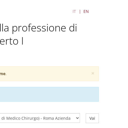
IT
EN
ella professione di
erto I
×
me
.
Vai