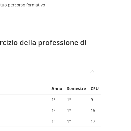
l tuo percorso formativo
rcizio della professione di
Anno
Semestre
CFU
1º
1º
9
1º
1º
15
1º
1º
17