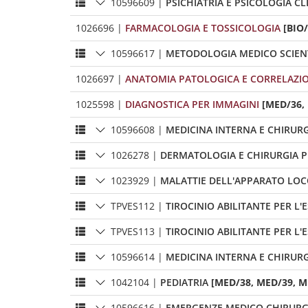
10596609
|
PSICHIATRIA E PSICOLOGIA CL
1026696
|
FARMACOLOGIA E TOSSICOLOGIA
[BIO/
10596617
|
METODOLOGIA MEDICO SCIENTI
1026697
|
ANATOMIA PATOLOGICA E CORRELAZI
1025598
|
DIAGNOSTICA PER IMMAGINI
[MED/36, 
10596608
|
MEDICINA INTERNA E CHIRURG
1026278
|
DERMATOLOGIA E CHIRURGIA P
1023929
|
MALATTIE DELL'APPARATO LO
TPVES112
|
TIROCINIO ABILITANTE PER L'
TPVES113
|
TIROCINIO ABILITANTE PER L'
10596614
|
MEDICINA INTERNA E CHIRURG
1042104
|
PEDIATRIA
[MED/38, MED/39, ME
10596616
|
EMERGENZE MEDICO CHIRURG