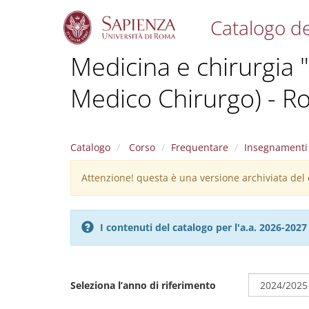
Catalogo de
S
Medicina e chirurgia "C
k
i
Medico Chirurgo) - R
p
t
o
m
a
Catalogo
Corso
Frequentare
Insegnamenti
i
n
Attenzione! questa è una versione archiviata del c
Warning
c
message
o
n
I contenuti del catalogo per l'a.a. 2026-20
t
e
n
t
Seleziona l’anno di riferimento