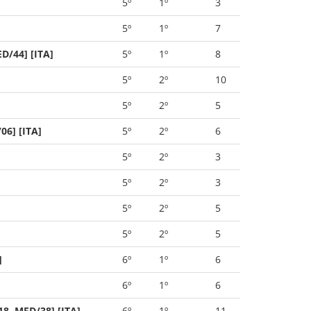
5º
1º
3
5º
1º
7
D/44] [ITA]
5º
1º
8
5º
2º
10
5º
2º
5
6] [ITA]
5º
2º
6
5º
2º
3
5º
2º
3
5º
2º
5
5º
2º
5
]
6º
1º
6
6º
1º
6
8, MED/38] [ITA]
6º
1º
11