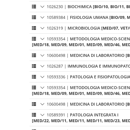
1026230
|
BIOCHIMICA
[BIO/10, BIO/11, B
10589384
|
FISIOLOGIA UMANA
[BIO/09, M
1026319
|
MICROBIOLOGIA
[MED/07, VET/
10593354
|
METODOLOGIA MEDICO-SCIENT
[MED/18, MED/09, MED/01, MED/09, MED/46, MED/
10600498
|
MEDICINA DI LABORATORIO
[B
1026287
|
IMMUNOLOGIA E IMMUNOPAT
10593336
|
PATOLOGIA E FISIOPATOLOGI
10593354
|
METODOLOGIA MEDICO-SCIENT
[MED/18, MED/09, MED/01, MED/09, MED/46, MED/
10600498
|
MEDICINA DI LABORATORIO
[B
10589391
|
PATOLOGIA INTEGRATA I
[MED/22, MED/11, MED/11, MED/11, MED/23, MED/