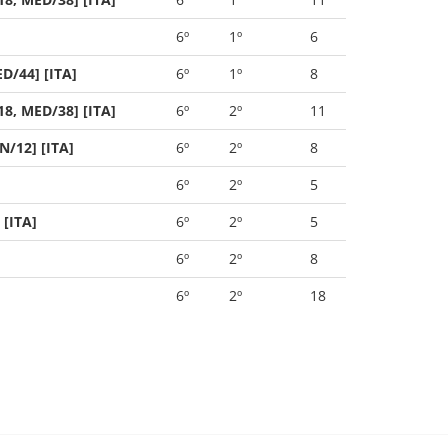
6º
1º
6
D/44] [ITA]
6º
1º
8
8, MED/38] [ITA]
6º
2º
11
N/12] [ITA]
6º
2º
8
6º
2º
5
[ITA]
6º
2º
5
6º
2º
8
6º
2º
18