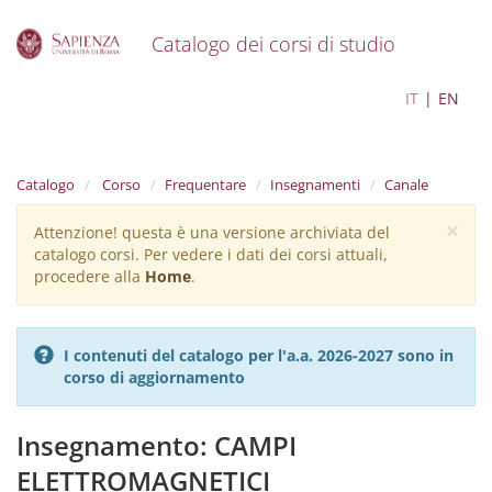
Catalogo dei corsi di studio
S
Ingegneria Elettronica
IT
EN
k
i
p
t
Catalogo
Corso
Frequentare
Insegnamenti
Canale
o
m
×
Attenzione! questa è una versione archiviata del
Warning
a
catalogo corsi. Per vedere i dati dei corsi attuali,
i
message
procedere alla
Home
.
n
c
o
n
I contenuti del catalogo per l'a.a. 2026-2027 sono in
t
corso di aggiornamento
e
n
t
Insegnamento: CAMPI
ELETTROMAGNETICI