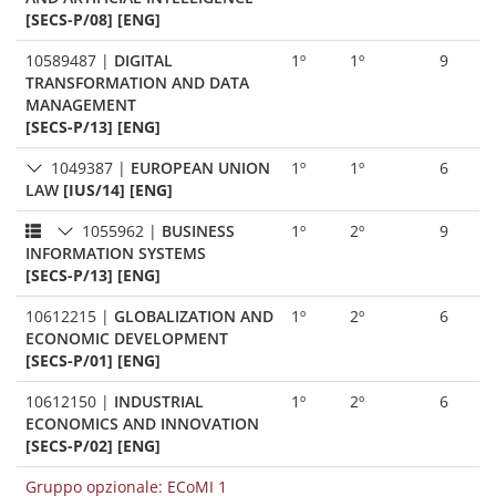
[SECS-P/08] [ENG]
10589487
|
DIGITAL
1º
1º
9
TRANSFORMATION AND DATA
MANAGEMENT
[SECS-P/13] [ENG]
1049387
|
EUROPEAN UNION
1º
1º
6
LAW
[IUS/14] [ENG]
1055962
|
BUSINESS
1º
2º
9
INFORMATION SYSTEMS
[SECS-P/13] [ENG]
10612215
|
GLOBALIZATION AND
1º
2º
6
ECONOMIC DEVELOPMENT
[SECS-P/01] [ENG]
10612150
|
INDUSTRIAL
1º
2º
6
ECONOMICS AND INNOVATION
[SECS-P/02] [ENG]
Gruppo opzionale: ECoMI 1