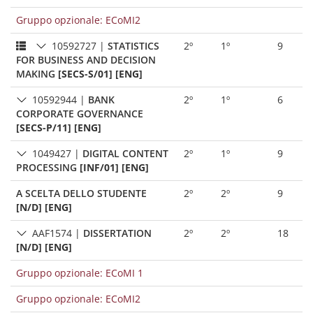
Gruppo opzionale: ECoMI2
10592727
|
STATISTICS
2º
1º
9
FOR BUSINESS AND DECISION
MAKING
[SECS-S/01] [ENG]
10592944
|
BANK
2º
1º
6
CORPORATE GOVERNANCE
[SECS-P/11] [ENG]
1049427
|
DIGITAL CONTENT
2º
1º
9
PROCESSING
[INF/01] [ENG]
A SCELTA DELLO STUDENTE
2º
2º
9
[N/D] [ENG]
AAF1574
|
DISSERTATION
2º
2º
18
[N/D] [ENG]
Gruppo opzionale: ECoMI 1
Gruppo opzionale: ECoMI2