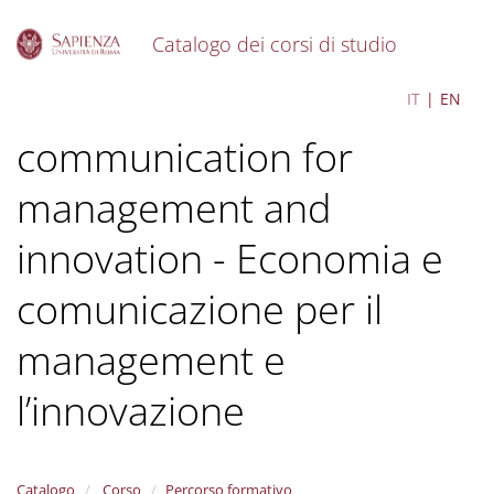
Catalogo dei corsi di studio
S
Economics and
IT
EN
k
i
communication for
p
t
o
management and
m
a
innovation - Economia e
i
n
comunicazione per il
c
o
management e
n
t
e
l’innovazione
n
t
Catalogo
Corso
Percorso formativo